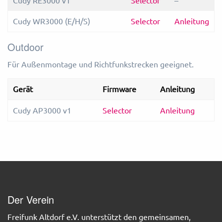
Cudy RE3000 v1
Selector
–
Cudy WR3000 (E/H/S)
Selector
Anleitung
Outdoor
Für Außenmontage und Richtfunkstrecken geeignet.
Gerät
Firmware
Anleitung
Cudy AP3000 v1
Selector
Anleitung
Der Verein
Freifunk Altdorf e.V. unterstützt den gemeinsamen,