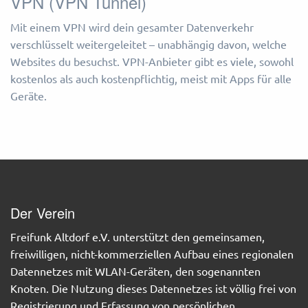
VPN (VPN Tunnel)
Mit einem VPN wird dein gesamter Datenverkehr
verschlüsselt weitergeleitet – unabhängig davon, welche
Websites du besuchst. VPN-Anbieter gibt es viele, sowohl
kostenlos als auch kostenpflichtig, meist mit Apps für alle
Geräte.
Der Verein
Freifunk Altdorf e.V. unterstützt den gemeinsamen,
freiwilligen, nicht-kommerziellen Aufbau eines regionalen
Datennetzes mit WLAN-Geräten, den sogenannten
Knoten. Die Nutzung dieses Datennetzes ist völlig frei von
Registrierung und Erfassung von persönlichen